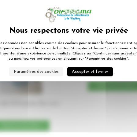
des données non sensibles comme des cookies pour assurer le fonctionnement op
istiques d’audience. Cliquez sur le bouton "Accepter et fermer" pour donner vo
t profiter d’une expérience personnalisée. Cliquez sur "Continuer sans accepter"
ou modifiez vos préférences en cliquant sur "Paramètres des cookies".
Insecticide one shot 1
Paramètres des cookies
Accepter et fermer
Ajouter à mon devis
cide Dif’Insectes Barrière
Ajouter à mon devis