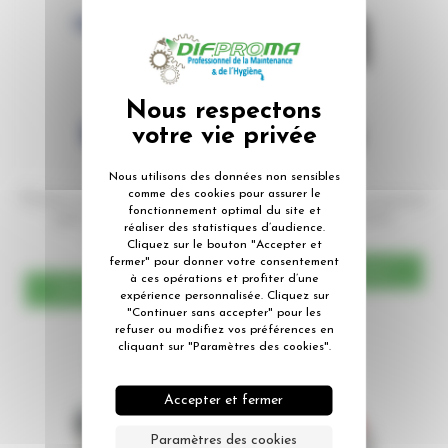
Nous utilisons des données non sensibles
comme des cookies pour assurer le
Pulvérisateur à pression
Pulvérisateur à pression
fonctionnement optimal du site et
spécial produits
spécial solvants
réaliser des statistiques d’audience.
alcalins
Cliquez sur le bouton "Accepter et
fermer" pour donner votre consentement
Ajouter à mon devis
à ces opérations et profiter d’une
Ajouter à mon devis
expérience personnalisée. Cliquez sur
"Continuer sans accepter" pour les
refuser ou modifiez vos préférences en
cliquant sur "Paramètres des cookies".
Accepter et fermer
Paramètres des cookies