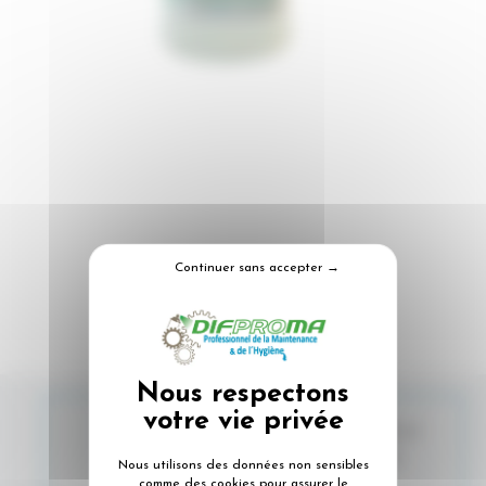
Continuer sans accepter →
Action immédiate : neutralise et détruit
instantanément toutes les mauvaises
Nous utilisons des données non sensibles
odeurs à la source
comme des cookies pour assurer le