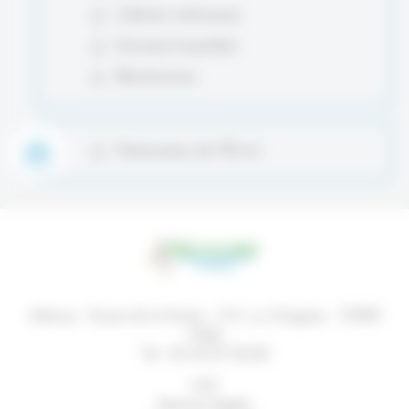
Cabinets vétérinaires
Domaine hospitalier
Blanchisseries
Pulvérisateur de 750 ml
Adresse :
Route de la Roche - Z.A. La Chagnée
-
79500
Melle
Tel :
05 49 07 98 80
CGV
Mentions légales