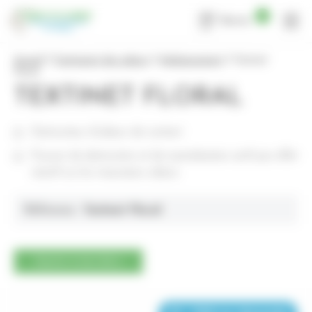
Panneau de gestion des cookies
0
Devis
Accueil
Traitement des odeurs
Ambiancement
Textinet
Floral
TEXTINET FLORAL
Destructeur d’odeurs de contact
Pouvoir de destruction et de neutralisation actif par effet
réactif sur les mauvaises odeurs
Référence :
Textinet Floral
Ajouter à mon devis