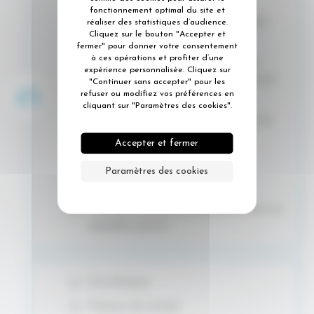
fonctionnement optimal du site et
Grande rémanence : efficace pendant
réaliser des statistiques d’audience.
Cliquez sur le bouton "Accepter et
plusieurs heures
fermer" pour donner votre consentement
à ces opérations et profiter d’une
Double action : s’utilise aussi bien en
expérience personnalisée. Cliquez sur
destructeur d’odeurs qu’en désodorisant
"Continuer sans accepter" pour les
refuser ou modifiez vos préférences en
d’ambiance
cliquant sur "Paramètres des cookies".
Sans impact sur les supports, même les
plus fragiles
Accepter et fermer
Ne tache pas
Paramètres des cookies
Ne colle pas
Rafraîchit les tissus et désodorise avec un
agréable parfum
Discothèques
Maisons de retraite