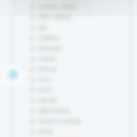
Chambres d’hôtels
Salles collectives
Bars
Cafétérias
Restaurants
Cantines
Autocars
Trains
Avions
Véhicules
Salles d’attente
Terrains de camping
Chenils