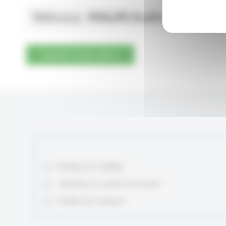
Référence :
PHILIPS EcoPro50 LED
Ajouter à mon devis
Améliore la visibilité
Améliore le confort de travail
Facilité de transport