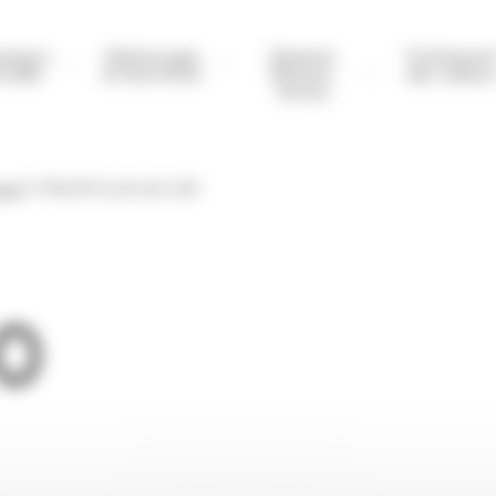
nance
Nettoyage
Gamme
Traitemen
rielle
& Entretien
Etisens-
des odeur
Green
nuel
PHILIPS EcoPro50 LED
0