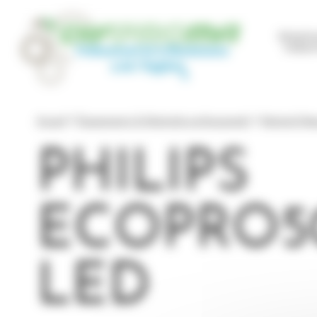
Panneau de gestion des cookies
Mainte
Indust
Accueil
Équipements & Matériels professionnels
Matériel Ma
PHILIPS
ECOPRO5
LED