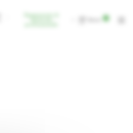
t
Équipements &
0
s
Matériels
Devis
professionnels