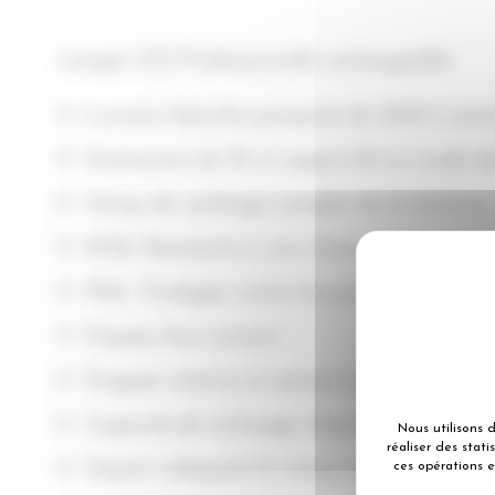
Lampe LED Professionnelle rechargeable
Lumière blanche puissante de 1000 Lume
Autonomie de 3h et jusqu’à 6h en mode de
Temps de recharge complet de la batterie 
IK08, Résistante à une chute de 1,5 mètre
IP54, Protégée contre les poussières et proj
Dispose d’un aimant
Poignée rotative et aimant qui permettent u
Capacité de recharger d’autres appareils 
Nous utilisons 
réaliser des stat
Voyant indiquant le niveau de charge de la
ces opérations e