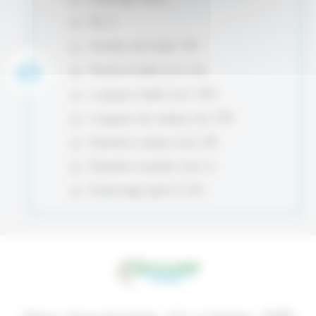
Plis: 2
Nombre de feuille: 557
Hauteur feuille (cm): 8.6
Longueur feuille (cm): 30.5
Longueur du rouleau (m): 170
Diamètre rouleau (cm): 20
Diamètre mandrin (cm): 6
Grammage (g/m²): 14.5