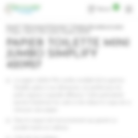
Panneau de gestion des cookies
0
Devis
Accueil
Nettoyage & Entretien
Hygiène des mains et corps
Papier Toilette Mini Jumbo Simplify 420927
PAPIER TOILETTE MINI
JUMBO SIMPLIFY
420927
Le papier toilette Mini Jumbo écolabel de la gamme
Simplify, grâce à ses dimensions, est parfait pour les
petits espaces à grande affluence. Cette particularité
permet d’optimiser les coûts et de réduire le risque de se
retrouver sans papier.
Dans le respect de l’environnement qui garanti un
produit neutre en carbone.