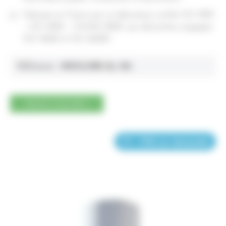
Fabriqué en France par un laboratoire certifié ISO 9001
– ISO 14001 – OHSAS 18001, aux démarches engagées
ISO 14040 et ISO 26000.
Référence :
NEOLUBE AL 150
Ajouter à mon devis
FT - FDS sur demande