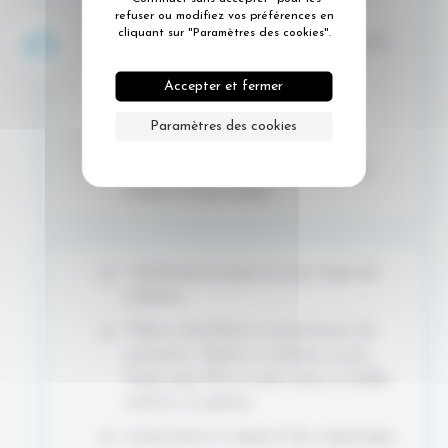
en pointe -20°C +160°C
refuser ou modifiez vos préférences en
cliquant sur "Paramètres des cookies".
Graisse infusible, sans pointe de goutte,
ne coule pas
Accepter et fermer
Résistance à la charge
Paramètres des cookies
Résistance à la vitesse
Résistance aux ambiances : eau, aux
acides et bases dilués
Lubrification propre et sans risque de
pollution.
Paliers, articulations, transmissions de
puissance, chaînes à rouleaux, à pas
longs, type API, à rivets creux, à mailles
jointives, à palettes.
transmissions à rapport fixe, engrenages.