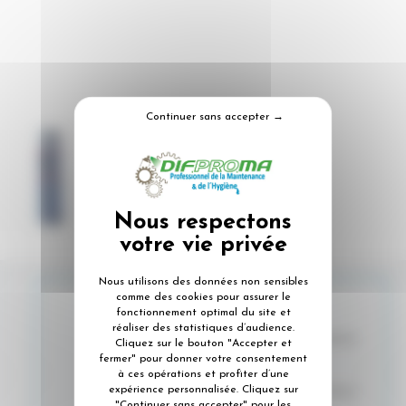
Continuer sans accepter →
Nous utilisons des données non sensibles
comme des cookies pour assurer le
Certifié NSF H1
fonctionnement optimal du site et
réaliser des statistiques d’audience.
Résistance à la température d’utilisation
Cliquez sur le bouton "Accepter et
fermer" pour donner votre consentement
en continu -20°C +150°C
à ces opérations et profiter d’une
expérience personnalisée. Cliquez sur
Résistance à la température d’utilisation
"Continuer sans accepter" pour les