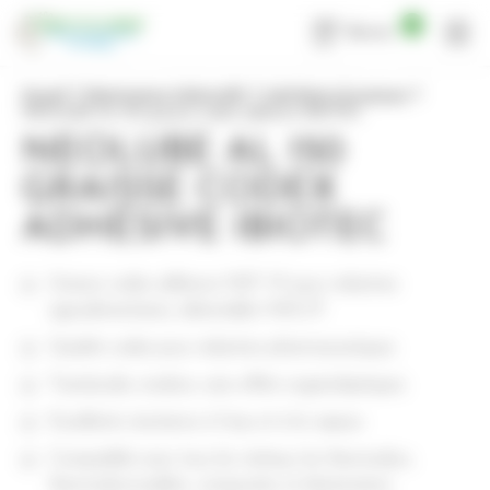
Panneau de gestion des cookies
0
Devis
Accueil
Maintenance Industrielle
Lubrifiants & graisses
NEOLUBE AL 150 graisse codex adhésive IBIOTEC
NEOLUBE AL 150
GRAISSE CODEX
ADHÉSIVE IBIOTEC
Graisse codex adhésive NSF H1 pour industries
agroalimentaires, détectable HACCP.
Qualité codex pour industries pharmaceutiques.
Translucide, inodore, sans effets organoleptiques.
Excellente résistance à l’eau et à la vapeur.
Compatible avec tous les métaux, les thermodurs,
thermodurcissables, composites et élastomères.