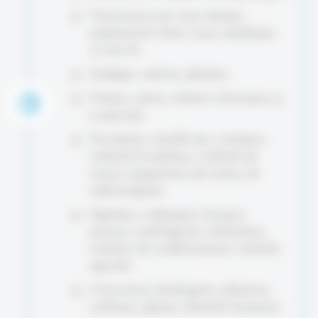
Transmissions par roues dentées,
engrènements droits, roues cylindriques,
vis sans fin.
Guidages, colonnes, glissières.
Pompes, vannes, robinets à boisseaux ou
à opercules.
Percolateurs, chauffe-eau, compteurs,
matériels horodateurs, matériels de
mesure, équipements de marine, de
radionavigation.
Agitateurs, mélangeurs, broyeurs,
pressoirs, centrifugeuses, stérilisateurs,
machines de conditionnement, matériels
agricoles.
Conserveries, boulangeries, pâtisseries,
confiseries, glaciers industriels, brasseries