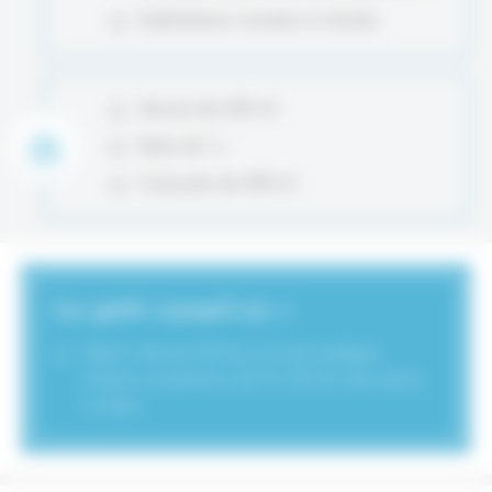
Exploitations vinicoles et viticoles
Aérosol de 650 ml
Boîte de 1 L
Cartouche de 430 ml
Le petit conseil en +
Agiter l’aérosol de bas en haut quelques
instants et pulvériser de 15 à 30 cm des pièces
à traiter.