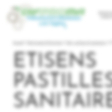
Panneau de gestion des cookies
Mainte
Indust
Accueil
Nettoyage & Entretien
Sols, surfaces & sanitaires
E
ETISENS
PASTILLE
SANITAIR