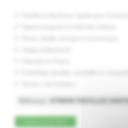
Pastilles à dissolution rapide pour l’entretie
Apporte propreté et éclat des surfaces.
Action rapide, pratique et économique.
Usage professionnel.
Fabriqué en France
Emballage durable, recyclable et composta
Senteur rose fraîcheur
Référence :
ETISENS PASTILLES SANIT
Ajouter à mon devis