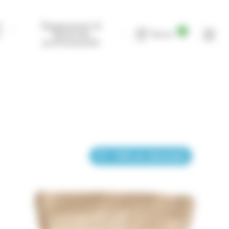
t
Équipements &
0
s
Matériels
Devis
professionnels
FT - FDS sur demande