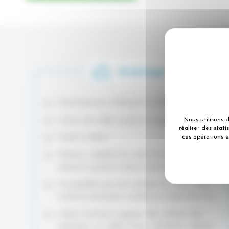
Grand pouvoir nettoyant et détartrant.
Laisse une odeur propre et agréable.
Nous utilisons 
réaliser des stat
Facile à utiliser.
ces opérations e
Nettoie, solubilise les voiles de tartres,
salissures grasses, tartres savonneux.
Compatible pour les surfaces en verre, vitres,
matières plastiques usuelles et notamment les :
Utilisé l’entretien réguliers des surfaces des :
sanitaires, wc, salles d’eau, vestiaires, cabines