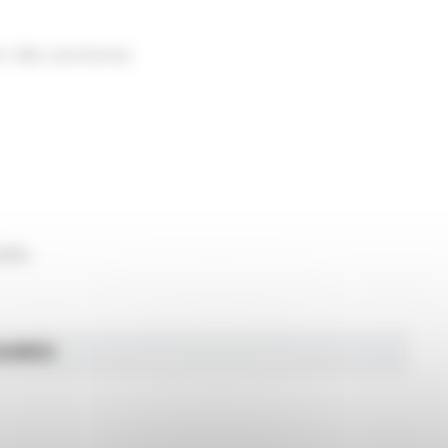
n des sanitaires.
ble.
AIRES