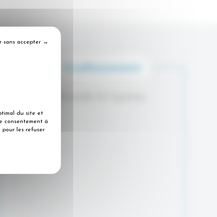
r sans accepter →
Sachet de 140 pastilles de 5 grammes.
timal du site et
tre consentement à
 pour les refuser