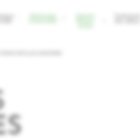
nance
Nettoyage
Gamme
Traitemen
rielle
& Entretien
Etisens-
des odeur
Green
TISENS PASTILLES SANITAIRES
S
ES