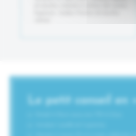
de douches, matériels et surfaces des cuisines,
baignoires, lavabos Pommes de douches,
robinets.
Le petit conseil en 
Remplir le flacon spray avec 750 ml d’eau.
Introduire 1 pastille de 5 grammes.
Attendre 2 minutes 30 et la totale solubilisation d