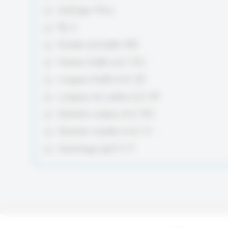
Gaufrage: Micro
Plis: 2
Nombre de feuille: 450
Hauteur feuille (cm): 19.6
Longueur feuille (cm): 20
Longueur du rouleau (m): 90
Diamètre rouleau (cm): 18.5
Diamètre mandrin (cm): 5.1
Grammage (g/m²): 17