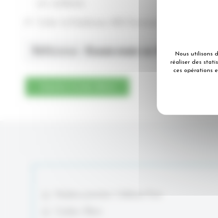
en carbone.
Colis 1×3 bobines 450 formats
Référence :
Essuie-main en Rouleau dévi
Nous utilisons 
réaliser des stat
ces opérations e
Ajouter à mon devis
Matière première: Cellulose Pure
Couleur: Blanc