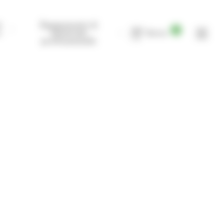
t
Équipements &
0
s
Matériels
Devis
professionnels