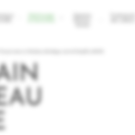
nance
Nettoyage
Gamme
Traitemen
rielle
& Entretien
Etisens-
des odeur
Green
Essuie-main en Rouleau dévidage central Simplify 420374
AIN
EAU
E