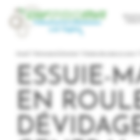
Panneau de gestion des cookies
Mainte
Indust
Accueil
Nettoyage & Entretien
Hygiène des mains et corps
ESSUIE-M
EN ROUL
DÉVIDAG