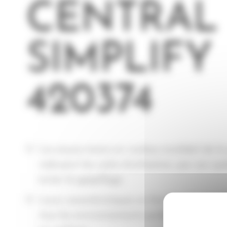
CENTRAL
SIMPLIFY
420374
Les essuie-mains en rouleau écolabel de l
réduisent les coûts d’utilisation, par son sy
éviter le gaspillage.
Leurs caractéristiques en font la solution 
tous les environnements professionnels, san