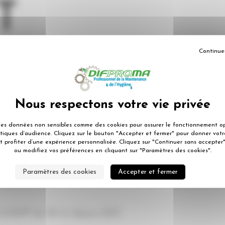
T
Continue
des données non sensibles comme des cookies pour assurer le fonctionnement op
ur traiter les déversements de liquides, d’huile
istiques d’audience. Cliquez sur le bouton "Accepter et fermer" pour donner vo
t profiter d’une expérience personnalisée. Cliquez sur "Continuer sans accepter"
ou modifiez vos préférences en cliquant sur "Paramètres des cookies".
t en offrant des avantages pour l’environnement
Paramètres des cookies
Accepter et fermer
logie exelCLEAN®, qui requiert jusqu’à 41 % de
CLEAN® de 28 % depuis 2011.