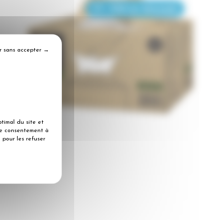
FT - FDS sur demande
r sans accepter →
timal du site et
tre consentement à
 pour les refuser