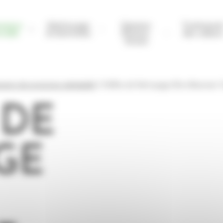
nance
Nettoyage
Gamme
Traitemen
rielle
& Entretien
Etisens-
des odeur
Green
ments de protection individuelle
Chiffon de Nettoyage Ultra-Résistant 
 DE
GE