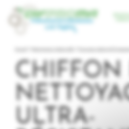
Panneau de gestion des cookies
Mainte
Indust
Accueil
Maintenance Industrielle
Essuyage industriel & équipe
CHIFFON
NETTOYA
ULTRA-