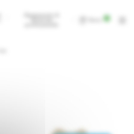
t
Équipements &
0
s
Matériels
Devis
professionnels
Tork