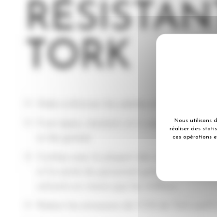
RÉSISTAN
TORK
Aide à éliminer les saletés et faire briller.
Nous utilisons 
Il est épais, résistant, et à usage unique po
réaliser des stat
et de graisse.
ces opérations e
S’utilise avec la plupart des solvants, tou
et la santé du personnel grâce à la techno
solvants en moins que les chiffons.
Réduit les émissions de CO2 de Tork exel