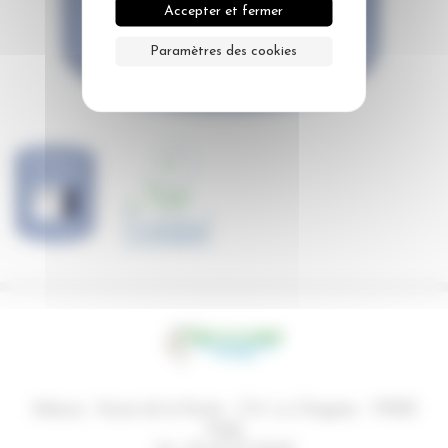
Accepter et fermer
Paramètres des cookies
Adresse :
Route de la Roche - Z.A. La Chagnée
-
79500
Melle