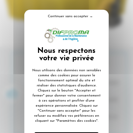
Continuer sans accepter →
Charge utile uniformément répartie.
Nous utilisons des données non sensibles
Traité anti-U.V
comme des cookies pour assurer le
fonctionnement optimal du site et
Inerte à de nombreux produits chimiques.
réaliser des statistiques d’audience.
Cliquez sur le bouton "Accepter et
Rigides et robustes, ils résistent à la
fermer" pour donner votre consentement
plupart des liquides corrosifs et agressifs
à ces opérations et profiter d’une
expérience personnalisée. Cliquez sur
comme les produits chimiques.
"Continuer sans accepter" pour les
refuser ou modifiez vos préférences en
Ils permettent de contenir les liquides en
cliquant sur "Paramètres des cookies".
cas de fuites.